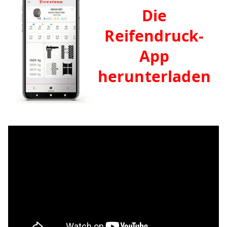
Die
Reifendruck-
App
herunterladen